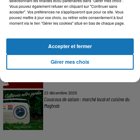
sélectionnant les finalités et/ou partenaires dans "Gérer mes choix".
Vous pouvez également refuser en cliquant sur "Continuer sans
16 mai 2024
accepter". Vos préférences ne s'appliqueront que pour ce site. Vous
Baya: La Muse Algérienne Qui a Charmé le Monde
pouvez mettre à jour vos choix, ou retirer votre consentement à tout
moment via le lien "Gérer les cookies" situé en bas de chaque page.
Accepter et fermer
31 décembre 2025
Une CAN bien lancée entre cérémonial,
Gérer mes choix
confirmations et démonstrations
22 décembre 2025
Couscous de saison : marché local et cuisine du
Maghreb