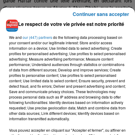
garde Haftar contre une telle aventure, en déclarant lors
d’une réunion tenue en février à Abou Dhabi, que la capitale
Continuer sans accepter
Tripoli était "une ligne rouge", affirment ces sources
diplomatiques.
Le respect de votre vie privée est notre priorité
Trump et Bolton sont à l’origine du changement de cap en
We and
our (447) partners
do the following data processing based on
Libye. Washington qui a initialement soutenu l’initiative
your consent and/or our legitimate interest: Store and/or access
britannique au Conseil de sécurité pour arrêter les combats a
information on a device; Use limited data to select advertising; Create
profiles for personalised advertising; Use profiles to select personalised
stoppé ensuite ses efforts, opposant une résistance à un
advertising; Measure advertising performance; Measure content
projet de résolution réclamant un cessez-le-feu aux
performance; Understand audiences through statistics or combinations
belligérants.
of data from different sources; Develop and improve services; Create
profiles to personalise content; Use profiles to select personalised
content; Use limited data to select content; Ensure security, prevent and
detect fraud, and fix errors; Deliver and present advertising and content;
Save and communicate privacy choices. These technologies may
process personal data such as IP address and browsing data to offer
following functionalities: Identify devices based on information actively
requested; Use precise geolocation data; Match and combine data from
other data sources; Link different devices; Identify devices based on
information transmitted automatically.
À LA UNE
Vous pouvez accepter en cliquant sur "Accepter et fermer", ou affiner en