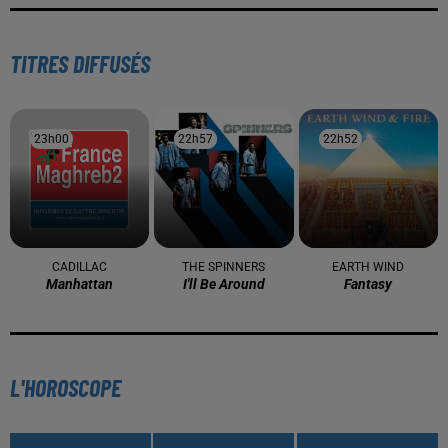
TITRES DIFFUSÉS
23h00
23h00
22h57
22h57
22h52
22h52
CADILLAC
THE SPINNERS
EARTH WIND
Manhattan
I'll Be Around
Fantasy
L'HOROSCOPE