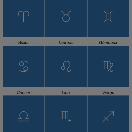
Bélier
Taureau
Gémeaux
Cancer
Lion
Vierge