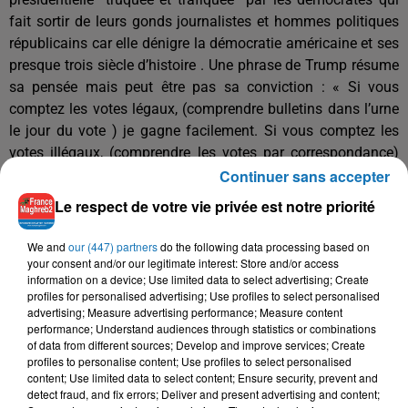
fait sortir de leurs gonds journalistes et hommes politiques
républicains car elle dénigre la démocratie américaine et ses
presque trois siècle d’histoire . Une phrase de Trump résume
sa pensée mais peut être pas sa conviction : « Si vous
comptez les votes légaux, (comprendre bulletins dans l’urne
le jour du vote ) je gagne facilement. Si vous comptez les
votes illégaux, (comprendre les votes par correspondance)
ils peuvent essayer de nous voler les élections ».
Continuer sans accepter
Le respect de votre vie privée est notre priorité
Cette phrase et ce déchaînement contraste avec l' expression
du candidat Joe Biden qui joue une attitude de sagesse et de
We and
our (447) partners
do the following data processing based on
sérénité et affiche une assurance sans faille dans une
your consent and/or our legitimate interest: Store and/or access
information on a device; Use limited data to select advertising; Create
victoire à venir.
profiles for personalised advertising; Use profiles to select personalised
advertising; Measure advertising performance; Measure content
Parlant avant Donald Trump , il commence par dire sa
performance; Understand audiences through statistics or combinations
of data from different sources; Develop and improve services; Create
sympathie aux familles endeuillées par la pandémie Covid
profiles to personalise content; Use profiles to select personalised
19 avant de parler de l’élection en cours. Prenant le contre
content; Use limited data to select content; Ensure security, prevent and
pied du discours devenu habituel de son adversaire, le
detect fraud, and fix errors; Deliver and present advertising and content;