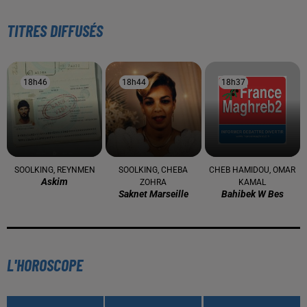
TITRES DIFFUSÉS
18h46
18h46
18h44
18h44
18h37
18h37
SOOLKING, REYNMEN
SOOLKING, CHEBA
CHEB HAMIDOU, OMAR
Askim
ZOHRA
KAMAL
Saknet Marseille
Bahibek W Bes
L'HOROSCOPE