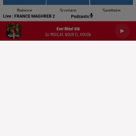
Balance
Scorpion
Sagittaire
Live :
FRANCE MAGHREB 2
Podcasts
Kont Nkhaf Alik
DJ MOULAY, NOUR EL HOUDA
Capricorne
Verseau
Poissons
RADIO
NEWS
PODCASTS
DOCUMENTATION
TRIBUNES
CONTACT