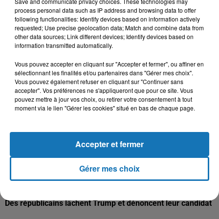
Save and communicate privacy choices. These technologies may
candidat démocrate balance: « En Amérique, le vote est
process personal data such as IP address and browsing data to offer
sacré. C’est ainsi que les habitants de cette nation expriment
following functionalities: Identify devices based on information actively
leur volonté. Et c’est la volonté des électeurs, personne, et
requested; Use precise geolocation data; Match and combine data from
other data sources; Link different devices; Identify devices based on
rien d’autre. Donc, chaque bulletin de vote doit être compté et
information transmitted automatically.
c’est ce qui se passe actuellement ».
Il ajoute : « La démocratie est parfois désordonnée, elle
Vous pouvez accepter en cliquant sur "Accepter et fermer", ou affiner en
sélectionnant les finalités et/ou partenaires dans "Gérer mes choix".
demande donc parfois un peu de patience. Mais cette
Vous pouvez également refuser en cliquant sur "Continuer sans
patience a été récompensée depuis plus de deux cent
accepter". Vos préférences ne s'appliqueront que pour ce site. Vous
quarante ans par un système de gouvernance qui fait l’envie
pouvez mettre à jour vos choix, ou retirer votre consentement à tout
moment via le lien "Gérer les cookies" situé en bas de chaque page.
du monde ». Joe Biden termine son propos par :
« Nous sommes convaincus que lorsque le décompte sera
terminé, la sénatrice Kamala Harris (sa colistière) et moi-
Accepter et fermer
même serons les gagnants. Alors, je demande aux gens de
rester calmes. Le processus fonctionne. Le décompte est sur
Gérer mes choix
le point de s’achever et nous le saurons bientôt ».
Des républicains lâchent Trump et dénoncent leur candidat