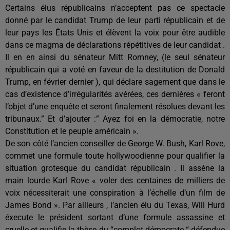
Certains élus républicains n’acceptent pas ce spectacle
donné par le candidat Trump de leur parti républicain et de
leur pays les États Unis et élèvent la voix pour être audible
dans ce magma de déclarations répétitives de leur candidat .
Il en en ainsi du sénateur Mitt Romney, (le seul sénateur
républicain qui a voté en faveur de la destitution de Donald
Trump, en février dernier ), qui déclare sagement que dans le
cas d’existence d’irrégularités avérées, ces dernières « feront
l’objet d’une enquête et seront finalement résolues devant les
tribunaux.” Et d’ajouter :” Ayez foi en la démocratie, notre
Constitution et le peuple américain ».
De son côté l’ancien conseiller de George W. Bush, Karl Rove,
commet une formule toute hollywoodienne pour qualifier la
situation grotesque du candidat républicain . Il assène la
main lourde Karl Rove « voler des centaines de milliers de
voix nécessiterait une conspiration à l’échelle d’un film de
James Bond ». Par ailleurs , l’ancien élu du Texas, Will Hurd
éxecute le président sortant d’une formule assassine et
cruelle et qualifie la thèse du “complot démocrate “ défendue