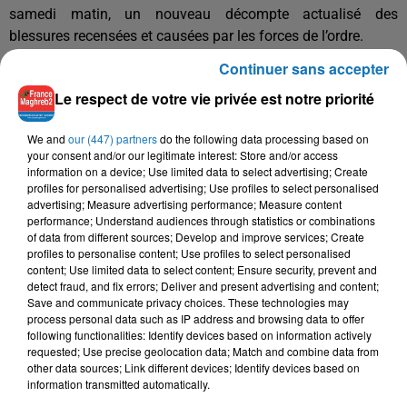
samedi matin, un nouveau décompte actualisé des
blessures recensées et causées par les forces de l’ordre.
Continuer sans accepter
Le bilan édifiant fait état d’un mort, de 168 personnes
Le respect de votre vie privée est notre priorité
blessées à la tête, 17 personnes éborgnées et 4 ont eu les
mains arrachées.
We and
our (447) partners
do the following data processing based on
your consent and/or our legitimate interest: Store and/or access
Au total, il recense 379 blessures signalées dont 11 à la
information on a device; Use limited data to select advertising; Create
profiles for personalised advertising; Use profiles to select personalised
main, 9 dans le dos, 33 aux membres supérieurs, 41 aux
advertising; Measure advertising performance; Measure content
membres inférieurs ou encore 3 dans les parties génitales.
performance; Understand audiences through statistics or combinations
of data from different sources; Develop and improve services; Create
profiles to personalise content; Use profiles to select personalised
David Dufresne dénonce une « répression inégalée depuis 50
content; Use limited data to select content; Ensure security, prevent and
ans ».
detect fraud, and fix errors; Deliver and present advertising and content;
Save and communicate privacy choices. These technologies may
process personal data such as IP address and browsing data to offer
Cette déclinaison symbolique intervient au lendemain de la
following functionalities: Identify devices based on information actively
décision du Conseil d’Etat de maintenir l’autorisation d’usage
requested; Use precise geolocation data; Match and combine data from
du lanceur de balle de défense par les forces de l’ordre
other data sources; Link different devices; Identify devices based on
information transmitted automatically.
malgré les graves blessures qu’il a provoqué.