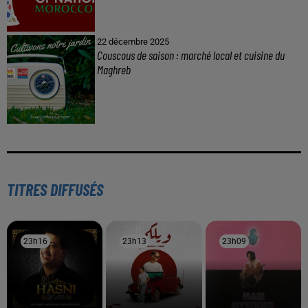
22 décembre 2025
Couscous de saison : marché local et cuisine du
Maghreb
TITRES DIFFUSÉS
23h16
23h16
23h13
23h13
23h09
23h09