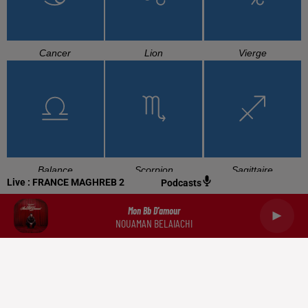
Cancer
Lion
Vierge
Balance
Scorpion
Sagittaire
Live :
FRANCE MAGHREB 2
Podcasts
Mon Bb D'amour
NOUAMAN BELAIACHI
Capricorne
Verseau
Poissons