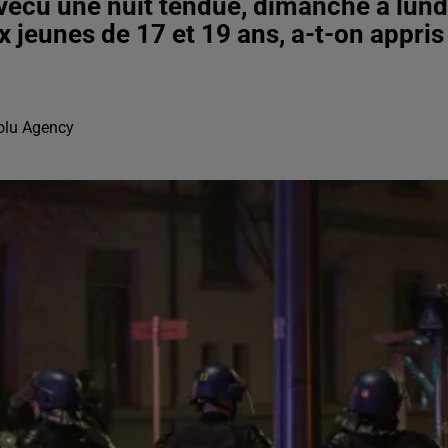
 vécu une nuit tendue, dimanche à lund
ux jeunes de 17 et 19 ans, a-t-on appris
olu Agency