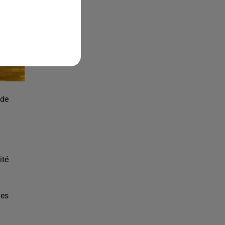
Bélier
Taureau
Gémeaux
 de
Cancer
Lion
Vierge
ité
les
Balance
Scorpion
Sagittaire