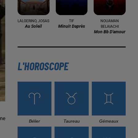
16 mai 2024
Baya: La Muse Algérienne Qui a
Charmé le Monde
31 décembre 2025
Une CAN bien lancée entre
cérémonial, confirmations et
démonstrations
22 décembre 2025
Couscous de saison : marché local et
cuisine du Maghreb
une