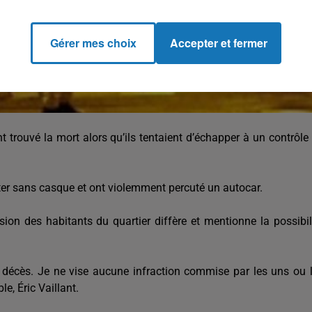
Gérer mes choix
Accepter et fermer
t trouvé la mort alors qu’ils tentaient d’échapper à un contrôle
oter sans casque et ont violemment percuté un autocar.
ersion des habitants du quartier diffère et mentionne la possibil
 décès. Je ne vise aucune infraction commise par les uns ou 
e, Éric Vaillant.