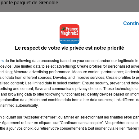
 par le parquet de Grenoble.
Contin
Le respect de votre vie privée est notre priorité
ers
do the following data processing based on your consent and/or our legitimate int
device; Use limited data to select advertising; Create profiles for personalised adver
vertising; Measure advertising performance; Measure content performance; Unders
ns of data from different sources; Develop and improve services; Create profiles to 
alised content; Use limited data to select content; Ensure security, prevent and detect
ertising and content; Save and communicate privacy choices. These technologies
and browsing data to offer following functionalities: Identify devices based on infor
eolocation data; Match and combine data from other data sources; Link different de
nsmitted automatically.
cliquant sur "Accepter et fermer", ou affiner en sélectionnant les finalités et/ou pa
 également refuser en cliquant sur "Continuer sans accepter". Vos préférences ne 
tre à jour vos choix, ou retirer votre consentement à tout moment via le lien "Gérer 