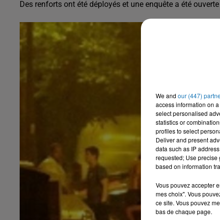
Des renforts ont été déployés et une enquête a été ouverte
We and
our (447) partn
access information on a 
select personalised ad
statistics or combinatio
profiles to select person
Deliver and present adv
data such as IP address 
requested; Use precise g
based on information tra
Vous pouvez accepter en 
mes choix". Vous pouvez
ce site. Vous pouvez met
bas de chaque page.