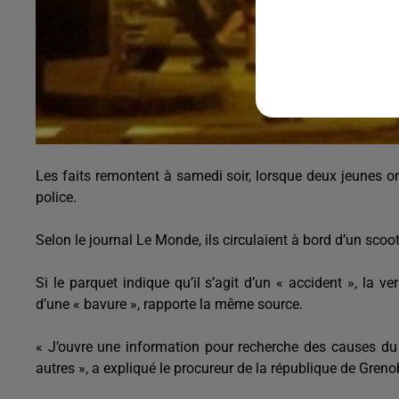
Les faits remontent à samedi soir, lorsque deux jeunes on
police.
Selon le journal Le Monde, ils circulaient à bord d’un sco
Si le parquet indique qu’il s’agit d’un « accident », la v
d’une « bavure », rapporte la même source.
« J’ouvre une information pour recherche des causes du
autres », a expliqué le procureur de la république de Grenobl