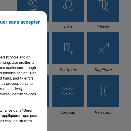
TITRES DIFFUSÉS
uer sans accepter
21h29
21h29
21h26
21h26
21h23
21h23
erest: Store and/or
tising; Use profiles to
LALGERINO, JOSAS
TIF
NOUAMAN
tand audiences through
Au Soleil
Minuit Daprès
BELAIACHI
personalise content; Use
Mon Bb D'amour
 fraud, and fix errors;
 may process personal
mation actively
vices; Identify devices
L'HOROSCOPE
rtenaires dans "Gérer
s'appliqueront que pour
les cookies" situé en