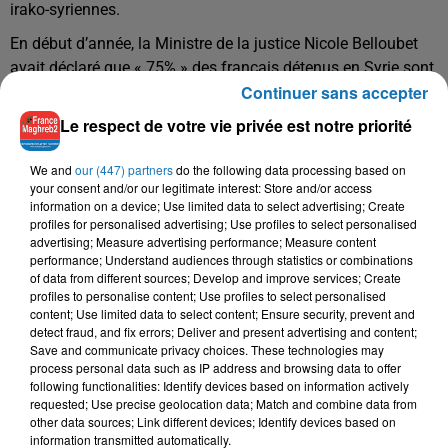
irako-syriennes.
En début d’année, la Ministre de la justice Nicole Belloubet
avait déclaré que « 75% » des français détenus en Syrie sont
Continuer sans accepter
des enfants.
Le respect de votre vie privée est notre priorité
Un dossier épineux pour l’exécutif qui avait dans un premier
temps évoqué la possibilité de rapatrier près de 150 français
We and
our (447) partners
do the following data processing based on
détenus en Syrie, avant de se rétracter en déclarant, par le
your consent and/or our legitimate interest: Store and/or access
biais du chef du gouvernement Édouard Philippe, qu’ils
information on a device; Use limited data to select advertising; Create
doivent « être jugés sur place et, s'ils sont déclarés
profiles for personalised advertising; Use profiles to select personalised
advertising; Measure advertising performance; Measure content
coupables, y être punis ».
performance; Understand audiences through statistics or combinations
of data from different sources; Develop and improve services; Create
Le sort des enfants n’a quant à lui, jamais été fermement
profiles to personalise content; Use profiles to select personalised
tranché.
content; Use limited data to select content; Ensure security, prevent and
detect fraud, and fix errors; Deliver and present advertising and content;
Save and communicate privacy choices. These technologies may
process personal data such as IP address and browsing data to offer
following functionalities: Identify devices based on information actively
requested; Use precise geolocation data; Match and combine data from
other data sources; Link different devices; Identify devices based on
information transmitted automatically.