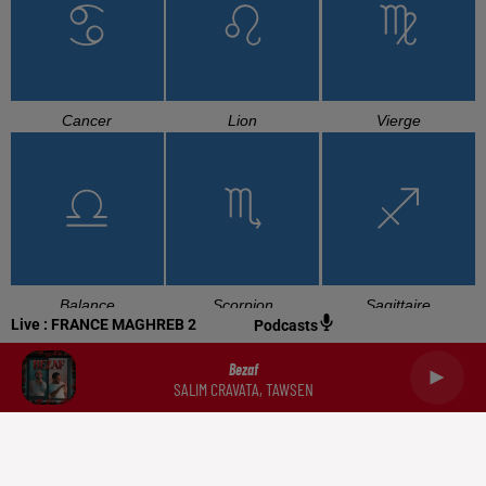
Cancer
Lion
Vierge
Balance
Scorpion
Sagittaire
Live :
FRANCE MAGHREB 2
Podcasts
Bezaf
SALIM CRAVATA, TAWSEN