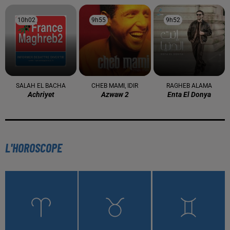
10h02
10h02
9h55
9h55
9h52
9h52
SALAH EL BACHA
CHEB MAMI, IDIR
RAGHEB ALAMA
Achriyet
Azwaw 2
Enta El Donya
L'HOROSCOPE