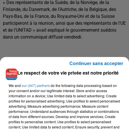
« Des représentants de la Suède, de la Norvège, de la
Finlande, du Danemark, de l'Autriche, de la Belgique, des
Pays-Bas, de la France, du Royaume-Uni et de la Suisse
participeront à la réunion, ainsi que des représentants de l'UE
et de l'UNITAD » avait expliqué le gouvernement suédois
dans un communiqué diffusé vendredi.
Continuer sans accepter
Le respect de votre vie privée est notre priorité
We and
our (447) partners
do the following data processing based on
your consent and/or our legitimate interest: Store and/or access
À LA UNE
information on a device; Use limited data to select advertising; Create
profiles for personalised advertising; Use profiles to select personalised
advertising; Measure advertising performance; Measure content
16 mai 2024
performance; Understand audiences through statistics or combinations
Baya: La Muse Algérienne Qui a Charmé le Monde
of data from different sources; Develop and improve services; Create
profiles to personalise content; Use profiles to select personalised
content; Use limited data to select content; Ensure security, prevent and