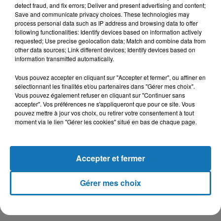
detect fraud, and fix errors; Deliver and present advertising and content;
Save and communicate privacy choices. These technologies may
process personal data such as IP address and browsing data to offer
31 décembre 2025
following functionalities: Identify devices based on information actively
Une CAN bien lancée entre cérémonial,
requested; Use precise geolocation data; Match and combine data from
other data sources; Link different devices; Identify devices based on
confirmations et démonstrations
information transmitted automatically.
Vous pouvez accepter en cliquant sur "Accepter et fermer", ou affiner en
sélectionnant les finalités et/ou partenaires dans "Gérer mes choix".
Vous pouvez également refuser en cliquant sur "Continuer sans
22 décembre 2025
accepter". Vos préférences ne s'appliqueront que pour ce site. Vous
Couscous de saison : marché local et cuisine du
pouvez mettre à jour vos choix, ou retirer votre consentement à tout
Maghreb
moment via le lien "Gérer les cookies" situé en bas de chaque page.
Accepter et fermer
Gérer mes choix
TITRES DIFFUSÉS