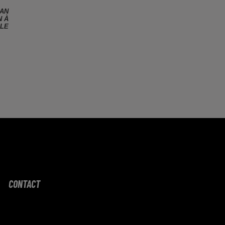
AN
N À
LE
Capricorne
Verseau
Poissons
CONTACT