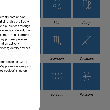
TITRES DIFFUSÉS
les
erest: Store and/or
tising; Use profiles to
tand audiences through
tre
personalise content; Use
22h43
22h43
22h36
22h36
22h33
22h33
 fraud, and fix errors;
 may process personal
ine
mation actively
vices; Identify devices
MOUH MILANO
AZZEDINE
TUL8TE, SAINT
Une
Edahka
Ach Dani
LEVANT
rtenaires dans "Gérer
Lghorba
Nano I
s'appliqueront que pour
les cookies" situé en
 de
ers
L'HOROSCOPE
ait