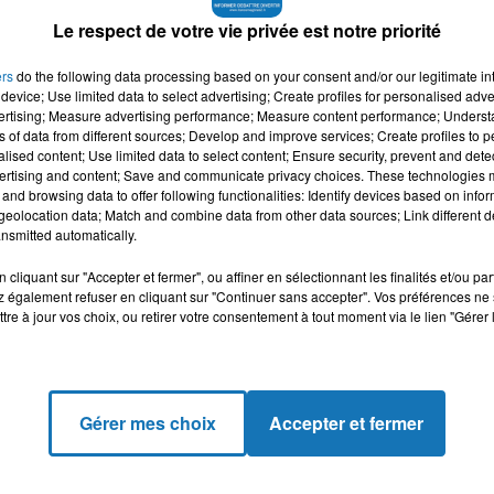
Le respect de votre vie privée est notre priorité
ont nombreuses à oeuvrer au quotidien pour les jeunes, dans 
ers
do the following data processing based on your consent and/or our legitimate int
device; Use limited data to select advertising; Create profiles for personalised adver
vertising; Measure advertising performance; Measure content performance; Unders
Mamans debout et en colère » pour manifester contre les violences en
ns of data from different sources; Develop and improve services; Create profiles to 
alised content; Use limited data to select content; Ensure security, prevent and detect
ertising and content; Save and communicate privacy choices. These technologies
atins et par tous les temps, de se donner la main pour former une cha
and browsing data to offer following functionalities: Identify devices based on infor
eolocation data; Match and combine data from other data sources; Link different de
ique, pour protéger les jeunes contre les dealers de drogue.
nsmitted automatically.
eur quartier pour rappeler à l’ordre les mineurs qui trainent dehors. 
cliquant sur "Accepter et fermer", ou affiner en sélectionnant les finalités et/ou pa
lus que la police.
 également refuser en cliquant sur "Continuer sans accepter". Vos préférences ne 
tre à jour vos choix, ou retirer votre consentement à tout moment via le lien "Gérer 
donner un
meilleur avenir à leurs petits frères et soeurs. Il est important
onomie. Avec son association Ephémérides, elle organise des ateli
d’autres horizons. Grâce à elle, ils ont découvert qu’aux Mureaux il y av
Gérer mes choix
Accepter et fermer