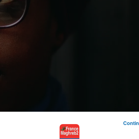
Contin
éjà rédigé une thèse sur les débris spatiau