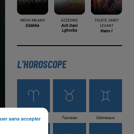
16 mai 2024
Baya: La Muse Algérienne Qui a
Charmé le Monde
31 décembre 2025
Une CAN bien lancée entre
cérémonial, confirmations et
démonstrations
22 décembre 2025
Couscous de saison : marché local et
cuisine du Maghreb
uer sans accepter