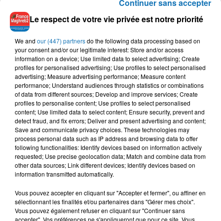
Continuer sans accepter
veut bien mais il faut que l’Etat combatte de son côté les
Le respect de votre vie privée est notre priorité
discours haineux des hommes politiques et de certains
groupuscules à l’encontre de l’Islam.»
We and
our (447) partners
do the following data processing based on
Ont également été évoqués, la question du financement du
your consent and/or our legitimate interest: Store and/or access
culte musulman par des fonds étrangers ainsi que la
information on a device; Use limited data to select advertising; Create
profiles for personalised advertising; Use profiles to select personalised
problématique des agressions islamophobes.
advertising; Measure advertising performance; Measure content
performance; Understand audiences through statistics or combinations
S’agissant de ce dernier sujet, le président Macron aurait
of data from different sources; Develop and improve services; Create
abordé la « sécurisation de lieux de culte » et réaffirmé qu’il
profiles to personalise content; Use profiles to select personalised
« est inadmissible qu’une femme dans la rue soit forcée de
content; Use limited data to select content; Ensure security, prevent and
detect fraud, and fix errors; Deliver and present advertising and content;
retirer son voile par des groupuscules. »
Save and communicate privacy choices. These technologies may
process personal data such as IP address and browsing data to offer
Abdellah Zekri a conclu son intervention en martelant que
following functionalities: Identify devices based on information actively
« c’est aux musulmans eux-mêmes de s’organiser ».
requested; Use precise geolocation data; Match and combine data from
other data sources; Link different devices; Identify devices based on
Cet entretien avec l’Elysée intervient alors que le
information transmitted automatically.
gouvernement étudie l’éventualité d’une réforme et un cadre
rénové de la loi de 1905 qui régit la séparation de l’Eglise et
Vous pouvez accepter en cliquant sur "Accepter et fermer", ou affiner en
sélectionnant les finalités et/ou partenaires dans "Gérer mes choix".
de l’Etat.
Vous pouvez également refuser en cliquant sur "Continuer sans
accepter". Vos préférences ne s'appliqueront que pour ce site. Vous
Le président Emmanuel Macron avait indiqué au premier