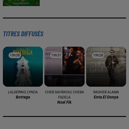
TITRES DIFFUSÉS
19h38
19h38
19h31
19h31
19h28
19h28
LALGERINO, LYNDA
CHEB SAHRAOUI, CHEBA
RAGHEB ALAMA
Bottega
Enta El Donya
FADELA
Nsel Fik