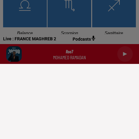
Balance
Scorpion
Sagittaire
Live :
FRANCE MAGHREB 2
Podcasts
Roo7
MOHAMED RAMADAN
Capricorne
Verseau
Poissons
RADIO
NEWS
PODCASTS