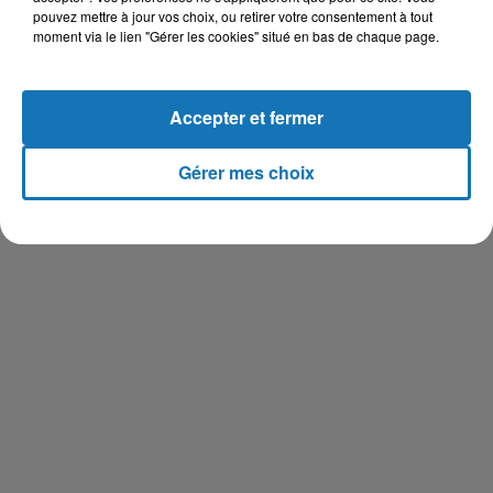
pouvez mettre à jour vos choix, ou retirer votre consentement à tout
semestre 2018, vouloir poser « les jalons de toute
moment via le lien "Gérer les cookies" situé en bas de chaque page.
l’organisation de l’Islam de France ». Une prise de position
polémique, vue par beaucoup d’observateurs et d’acteurs du
culte musulman comme une atteinte au principe de laïcité.
Accepter et fermer
Un dossier épineux que nous continuerons de suivre.
Gérer mes choix