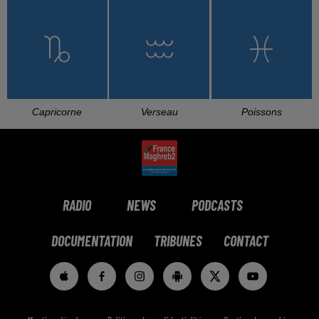
L'HOROSCOPE
Bélier
Taureau
Gémeaux
Cancer
Lion
Vierge