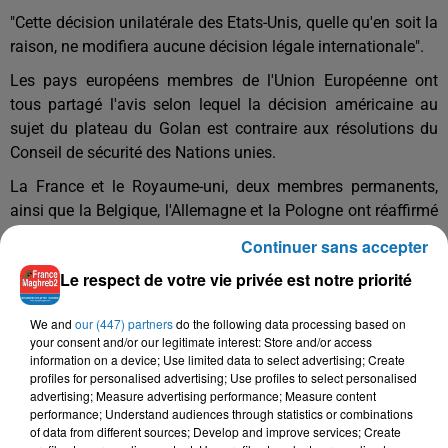
"Cette décision unilatérale des Etats-Unis, quelle qu'en soit la
raison, ne modifiera aucune décision légale internationale".
Les pays européens membres de l'Union Européenne ont
tous partagé l'avis selon lequel la décision américaine au
sujet du plateau du Golan est contraire aux résolutions du
Conseil de sécurité des Nations unies.
La France et le Royaume-uni, deux membres permanents,
ainsi que la Belgique, l'Allemagne et la Pologne ont réaffirmé
le fait qu'en vertu des résolutions 242, 338 et 497 du Conseil
Continuer sans accepter
de sécurité, le plateau du Golan ne fait par parti du territoire
Le respect de votre vie privée est notre priorité
israélien.
L'ambassadeur syrien à l'ONU, Bashar Ja'Afari, qui a
We and
our (447) partners
do the following data processing based on
véhément critiqué les Etats-Unis et Israël, a, quant à lui,
your consent and/or our legitimate interest: Store and/or access
information on a device; Use limited data to select advertising; Create
estimé que la décision américaine revenait à humilier les
profiles for personalised advertising; Use profiles to select personalised
Nations unies.
advertising; Measure advertising performance; Measure content
performance; Understand audiences through statistics or combinations
Après avoir condamné la décision américaine, Ja'Afari a
of data from different sources; Develop and improve services; Create
déclaré :