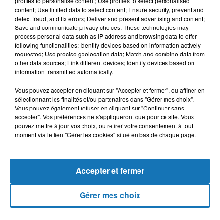
profiles to personalise content; Use profiles to select personalised
content; Use limited data to select content; Ensure security, prevent and
"Les Etats-Unis sont en contradiction avec leurs propres
detect fraud, and fix errors; Deliver and present advertising and content;
Save and communicate privacy choices. These technologies may
engagements. Il s'agit d'une décision honteuse".
process personal data such as IP address and browsing data to offer
Israël a occupé le plateau du Golan en 1967. En 1981, la
following functionalities: Identify devices based on information actively
requested; Use precise geolocation data; Match and combine data from
Knesset a adopté une loi l'annexant à Israël, mais la
other data sources; Link different devices; Identify devices based on
communauté internationale considère toujours la région
information transmitted automatically.
comme un territoire syrien occupé.
Vous pouvez accepter en cliquant sur "Accepter et fermer", ou affiner en
sélectionnant les finalités et/ou partenaires dans "Gérer mes choix".
Vous pouvez également refuser en cliquant sur "Continuer sans
accepter". Vos préférences ne s'appliqueront que pour ce site. Vous
pouvez mettre à jour vos choix, ou retirer votre consentement à tout
moment via le lien "Gérer les cookies" situé en bas de chaque page.
Accepter et fermer
Gérer mes choix