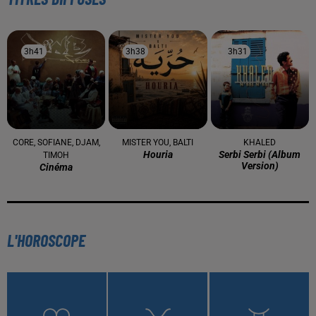
À LA UNE
16 mai 2024
Baya: La Muse Algérienne Qui a Charmé le Monde
31 décembre 2025
Une CAN bien lancée entre cérémonial,
confirmations et démonstrations
22 décembre 2025
Couscous de saison : marché local et cuisine du
Maghreb