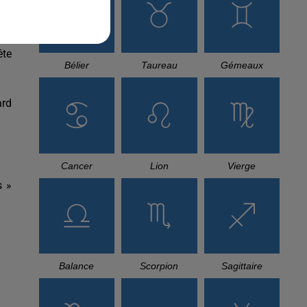
ête
Bélier
Taureau
Gémeaux
ard
Cancer
Lion
Vierge
s »
Balance
Scorpion
Sagittaire