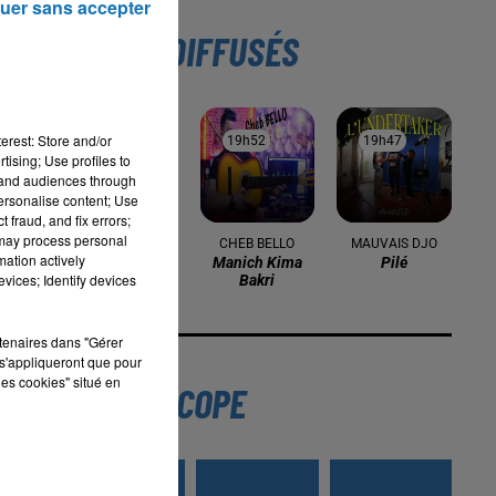
uer sans accepter
TITRES DIFFUSÉS
 de
erest: Store and/or
19h57
19h57
19h52
19h52
19h47
19h47
 et
tising; Use profiles to
tand audiences through
personalise content; Use
 fraud, and fix errors;
 may process personal
DJAMILA, SALIM
CHEB BELLO
MAUVAIS DJO
mation actively
Zawali Ou F'hal
Manich Kima
Pilé
vices; Identify devices
Bakri
des
rtenaires dans "Gérer
s'appliqueront que pour
rmé
les cookies" situé en
L'HOROSCOPE
est