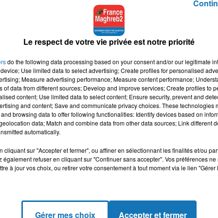
Contin
litique migratoire » en ayant « une ambition de coopération
Le respect de votre vie privée est notre priorité
ers
do the following data processing based on your consent and/or our legitimate int
s frontières et les protèges » en ayant un « droit d’asile refondé
device; Use limited data to select advertising; Create profiles for personalised adver
vertising; Measure advertising performance; Measure content performance; Unders
ns of data from different sources; Develop and improve services; Create profiles to 
alised content; Use limited data to select content; Ensure security, prevent and detect
ertising and content; Save and communicate privacy choices. These technologies
and browsing data to offer following functionalities: Identify devices based on infor
eolocation data; Match and combine data from other data sources; Link different de
n, a abordé un thème qui ne figurait pas dans les doléances 
nsmitted automatically.
cliquant sur "Accepter et fermer", ou affiner en sélectionnant les finalités et/ou pa
 également refuser en cliquant sur "Continuer sans accepter". Vos préférences ne 
 nécessité de la préserver, il a fini par se féliciter d’avoir « fe
tre à jour vos choix, ou retirer votre consentement à tout moment via le lien "Gérer 
es lois de la République ».
n parle de laïcité (...) on parle du communautarisme qui s’
est parfois sournoisement installée », a-t-il poursuivi.
Gérer mes choix
Accepter et fermer