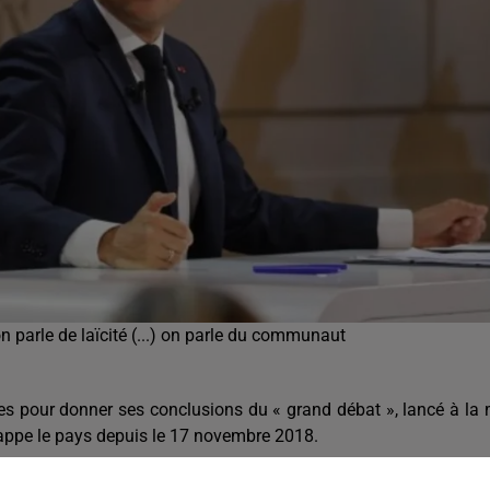
parle de laïcité (...) on parle du communaut
stes pour donner ses conclusions du « grand débat », lancé à la 
 frappe le pays depuis le 17 novembre 2018.
’est le combat en matière de migration », a, d’emblée, expli