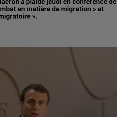
acron a plaidé jeudi en conférence de
ombat en matière de migration » et
 migratoire ».