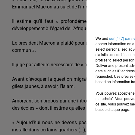
Emmanuel Macron au sujet de l’immigration.
Il estime qu’il faut « profondément refonder notre po
développement à l’égard de l’Afrique ».
We and
our (447) partn
Le président Macron a plaidé pour une « Europe qui tient se
access information on a 
select personalised ad
commun ».
statistics or combinatio
profiles to select person
Il juge par ailleurs nécessaire de « refonder Schengen ».
Deliver and present adv
data such as IP address 
requested; Use precise g
Avant d’évoquer la question migratoire, Emmanuel Macro
based on information tra
gilets jaunes, à savoir, l’Islam.
Vous pouvez accepter en 
mes choix". Vous pouvez
Amorçant son propos par une introduction sur la laïcité et la
ce site. Vous pouvez met
des écoles » dont il estime qu’elles ne respectaient « pas l
bas de chaque page.
« Aujourd’hui nous ne devons pas nous masquer. Quand o
installé dans certains quartiers (...), d’une sécession qui s’