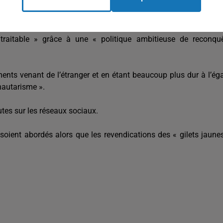
ursuivent un projet politique, celui d’un islam politique ».
raitable » grâce à une « politique ambitieuse de reconqu
ements venant de l’étranger et en étant beaucoup plus dur à l’ég
nautarisme ».
utes sur les réseaux sociaux.
oient abordés alors que les revendications des « gilets jaune