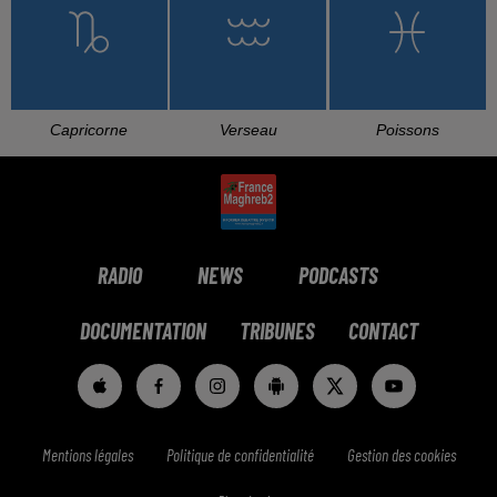
L'HOROSCOPE
Bélier
Taureau
Gémeaux
Cancer
Lion
Vierge