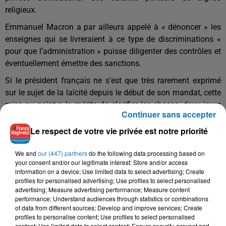
religieux.
Emmanuel Macron a par ailleurs appelé à « dénoncer » les
enseignes qui se livreraient à ce type de discriminations «
pour que l’administration » puisse diligenter des contrôles et
éventuellement émettre des sanctions.
Si le président français ne s’est que très rarement exprimé
sur le sujet de la laïcité depuis le début de son mandat, cette
mise au point a le mérite de clarifier les choses, deux jours
Continuer sans accepter
après l’affaire du hijab de Décathlon, érigée au rang de
scandale d’Etat par des polémistes professionnels.
Le respect de votre vie privée est notre priorité
We and
our (447) partners
do the following data processing based on
your consent and/or our legitimate interest: Store and/or access
information on a device; Use limited data to select advertising; Create
profiles for personalised advertising; Use profiles to select personalised
advertising; Measure advertising performance; Measure content
performance; Understand audiences through statistics or combinations
of data from different sources; Develop and improve services; Create
profiles to personalise content; Use profiles to select personalised
content; Use limited data to select content; Ensure security, prevent and