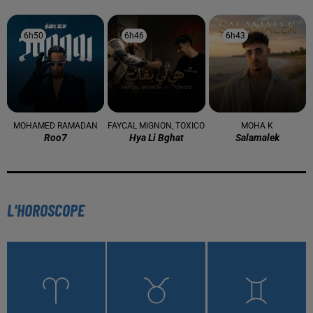
À LA UNE
16 mai 2024
Baya: La Muse Algérienne Qui a Charmé le Monde
31 décembre 2025
Une CAN bien lancée entre cérémonial,
confirmations et démonstrations
22 décembre 2025
Couscous de saison : marché local et cuisine du
Maghreb