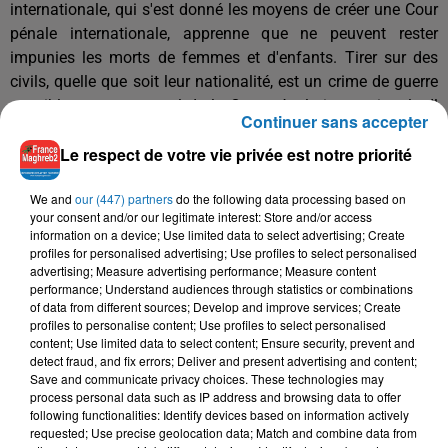
internationale, qui s'est donné les moyens de créer une Cour
pénale internationale, apprenne que ne peuvent rester
impunies les morts de femmes et d'enfants. Tirer sur des
civils, quelle que soit leur nationalité, est un crime de guerre
passible en tant que tel de la Cour pénale internationale. Il
Continuer sans accepter
faut donc que celle-ci intervienne. Par ailleurs, l'urgence
Le respect de votre vie privée est notre priorité
sanitaire, alimentaire et économique impose la levée du
blocus pour que Gaza puisse respirer. Aujourd'hui, Gaza est
We and
our (447) partners
do the following data processing based on
comme un c�?ur qui bat de moins en moins, qui fibrille de
your consent and/or our legitimate interest: Store and/or access
plus en plus parce que tout le monde appuie dessus en
information on a device; Use limited data to select advertising; Create
l'enfermant dans une caisse. Tant que nous ne serons pas
profiles for personalised advertising; Use profiles to select personalised
advertising; Measure advertising performance; Measure content
en mesure de faire pression sur nos propres gouvernements
performance; Understand audiences through statistics or combinations
et que ceux-ci ne se décideront pas à imposer une politique
of data from different sources; Develop and improve services; Create
au niveau international, les choses continueront à aller de
profiles to personalise content; Use profiles to select personalised
content; Use limited data to select content; Ensure security, prevent and
mal en pis. »
detect fraud, and fix errors; Deliver and present advertising and content;
- En lire plus sur : http://www.humanite.fr
Save and communicate privacy choices. These technologies may
process personal data such as IP address and browsing data to offer
following functionalities: Identify devices based on information actively
requested; Use precise geolocation data; Match and combine data from