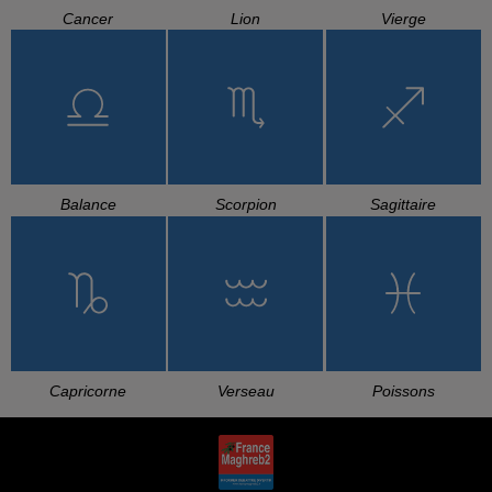
INEZ, TAWSEN
SANFARA
CHEB BELLO
La La
Ostra
A3ayach La Belle Vie
L'HOROSCOPE
Bélier
Taureau
Gémeaux