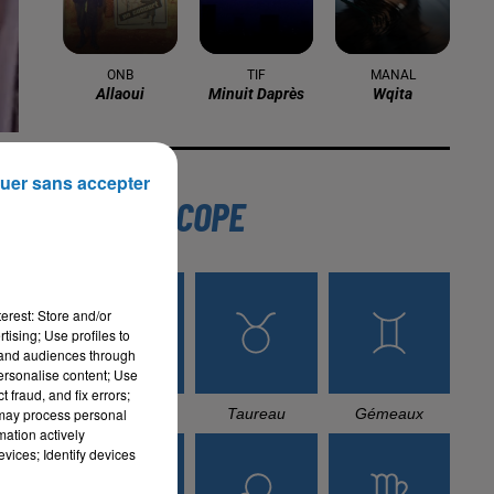
16 mai 2024
Baya: La Muse Algérienne Qui a
Charmé le Monde
uer sans accepter
31 décembre 2025
Une CAN bien lancée entre
cérémonial, confirmations et
démonstrations
gé
erest: Store and/or
22 décembre 2025
tising; Use profiles to
Couscous de saison : marché local et
tand audiences through
cuisine du Maghreb
personalise content; Use
 fraud, and fix errors;
 may process personal
mation actively
vices; Identify devices