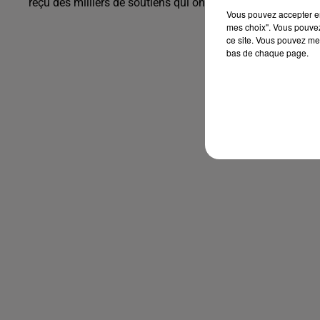
reçu des milliers de soutiens qui ont plébiscité la mise en
Vous pouvez accepter en 
mes choix". Vous pouvez
ce site. Vous pouvez met
bas de chaque page.