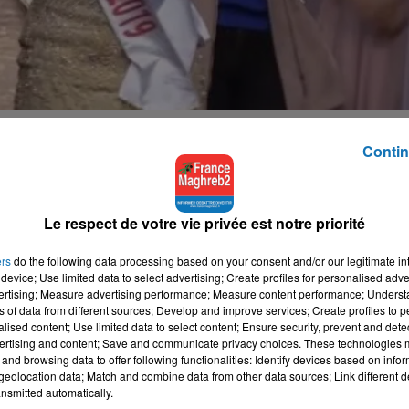
es moqueries et réflexions racistes de nombreux internautes.
Contin
ys, a de longs cheveux noirs, bouclés et la peau très mate, loin
ont habitués.
Le respect de votre vie privée est notre priorité
e jamais promu de miss noire et c’est ce qui semble avoir déran
y.
ers
do the following data processing based on your consent and/or our legitimate int
tôt jugée « moche », Miss Algérie a réagi avec dignité aux
device; Use limited data to select advertising; Create profiles for personalised adver
vertising; Measure advertising performance; Measure content performance; Unders
ns of data from different sources; Develop and improve services; Create profiles to 
alised content; Use limited data to select content; Ensure security, prevent and detect
sobrement souhaité « que Dieu leur montre le chemin. »
ertising and content; Save and communicate privacy choices. These technologies
res caritatives durant son année de règne.
and browsing data to offer following functionalities: Identify devices based on infor
eolocation data; Match and combine data from other data sources; Link different de
ques par la presse au niveau international, elle a heureusement
nsmitted automatically.