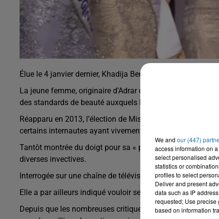
Élue le 4 janvier dernier, Khadija Benhamou subit depuis l
La jeune femme, originaire d’Adrar dans le sud ouest du pa
des standards de beauté auxquels les concours de miss s
Réapparu en 2013, l’élection de Miss Algérie n’avait encor
certains internautes ayant vivement critiqué le choix du jur
We and
our (447) partn
Tantôt montrée du doigt pour sa « peau trop mate » ou tan
access information on a 
select personalised ad
diverses invectives.
statistics or combinatio
profiles to select person
Interrogée sur une chaîne de télévision nationale, elle a 
Deliver and present adv
Elle a par ailleurs indiqué vouloir se consacrer à des œuv
data such as IP address 
requested; Use precise g
Depuis que les nombreuses critiques ont été rendues publi
based on information tra