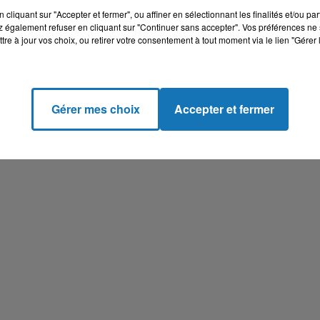
 valeur de la diversité au sein de la communauté algérienne.
cliquant sur "Accepter et fermer", ou affiner en sélectionnant les finalités et/ou pa
 également refuser en cliquant sur "Continuer sans accepter". Vos préférences ne 
tre à jour vos choix, ou retirer votre consentement à tout moment via le lien "Gérer 
Gérer mes choix
Accepter et fermer