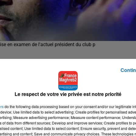
se en examen de l'actuel président du club p
s mondiaux d’athlétisme en 2017.
Contin
a mise en examen de l’actuel président du club parisien qu
 d’euros en faveur du président de la Fédération internation
Le respect de votre vie privée est notre priorité
lé le journal Le Parisien.
ers
do the following data processing based on your consent and/or our legitimate int
device; Use limited data to select advertising; Create profiles for personalised adver
vertising; Measure advertising performance; Measure content performance; Unders
ns of data from different sources; Develop and improve services; Create profiles to 
alised content; Use limited data to select content; Ensure security, prevent and detect
ertising and content; Save and communicate privacy choices. These technologies