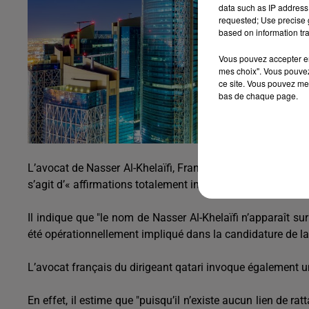
data such as IP address 
requested; Use precise g
based on information tra
Vous pouvez accepter en 
mes choix". Vous pouvez
ce site. Vous pouvez met
bas de chaque page.
L’avocat de Nasser Al-Khelaïfi, Francis Szpiner nie en bloc 
s’agit d’« affirmations totalement inexactes», rapporte la
Il indique que "le nom de Nasser Al-Khelaïfi n’apparaît sur
été opérationnellement impliqué dans la candidature de l
L’avocat français du dirigeant qatari invoque également u
En effet, il estime que "puisqu’il n’existe aucun lien de rat