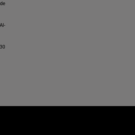
 de
Al-
Bélier
Taureau
Gémeaux
030
Cancer
Lion
Vierge
Balance
Scorpion
Sagittaire