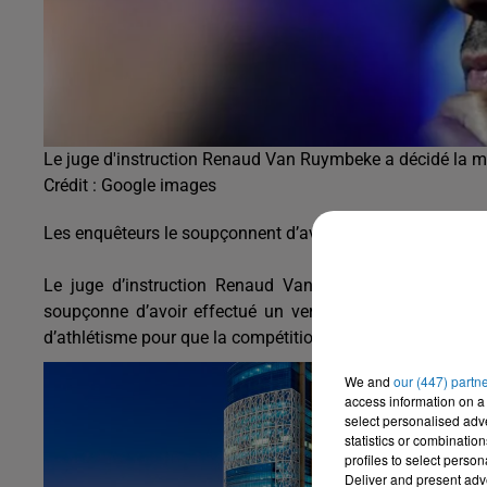
Le juge d'instruction Renaud Van Ruymbeke a décidé la mi
Crédit :
Google images
Les enquêteurs le soupçonnent d’avoir tenté d’acheter le
Le juge d’instruction Renaud Van Ruymbeke a décidé l
soupçonne d’avoir effectué un versement de 3,1 millions
d’athlétisme pour que la compétition ait lieu à Doha, a révé
We and
our (447) partn
access information on a 
select personalised ad
statistics or combinatio
profiles to select person
Deliver and present adv