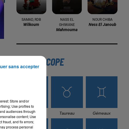
16 mai 2024
Baya: La Muse Algérienne Qui a
Charmé le Monde
31 décembre 2025
Une CAN bien lancée entre
cérémonial, confirmations et
uer sans accepter
démonstrations
’il
ale
22 décembre 2025
Couscous de saison : marché local et
cuisine du Maghreb
erest: Store and/or
tising; Use profiles to
tand audiences through
personalise content; Use
 fraud, and fix errors;
 may process personal