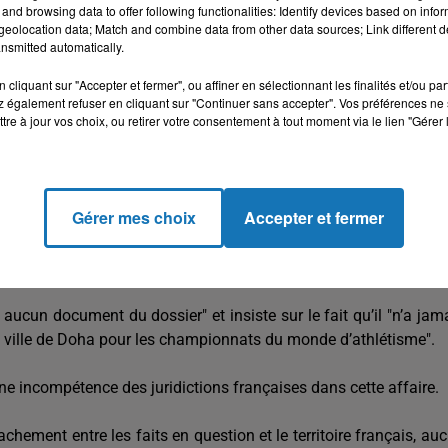
and browsing data to offer following functionalities: Identify devices based on infor
eolocation data; Match and combine data from other data sources; Link different de
nsmitted automatically.
cliquant sur "Accepter et fermer", ou affiner en sélectionnant les finalités et/ou pa
 également refuser en cliquant sur "Continuer sans accepter". Vos préférences ne 
tre à jour vos choix, ou retirer votre consentement à tout moment via le lien "Gérer 
Gérer mes choix
Accepter et fermer
les accusations portées sur son client et estime, pour sa part, qu
 même source.
 aucun document du dossier" et insiste sur le fait qu’il "n’a jam
a ville de Doha pour les championnats du monde d’athlétisme".
ne incompétence des juridictions françaises dans cette affaire.
tachement entre les faits en question et le territoire français, au