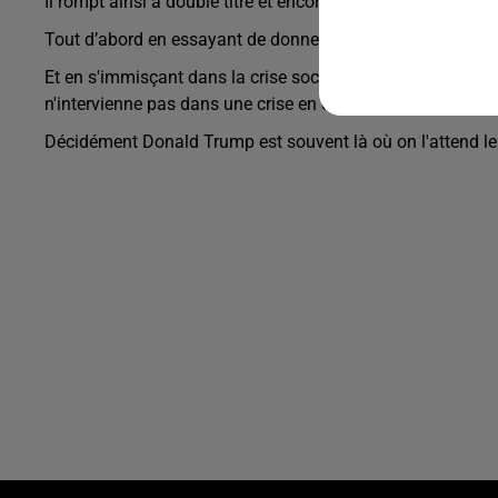
Il rompt ainsi à double titre et encore une fois avec la trad
Tout d’abord en essayant de donner des directives à la Fe
Et en s'immisçant dans la crise sociale et politique en co
n'intervienne pas dans une crise en cours dans un pays, enc
Décidément Donald Trump est souvent là où on l'attend le