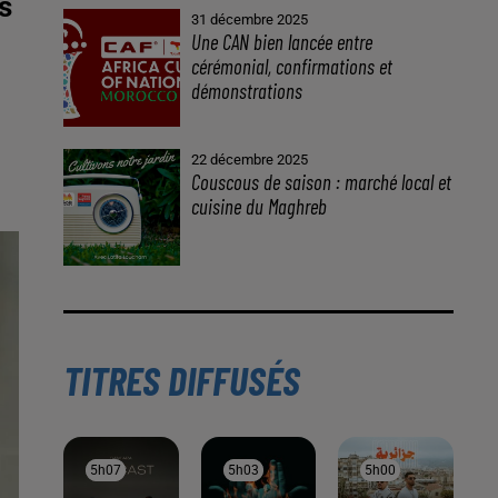
s
31 décembre 2025
Une CAN bien lancée entre
cérémonial, confirmations et
démonstrations
22 décembre 2025
Couscous de saison : marché local et
cuisine du Maghreb
TITRES DIFFUSÉS
5h07
5h07
5h03
5h03
5h00
5h00