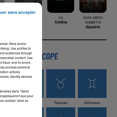
uer sans accepter
SANFARA
JUL
ANAS, ABDOU
Ostra
Tchikita
GAMBETTA
Djazaïria
erest: Store and/or
tising; Use profiles to
L'HOROSCOPE
tand audiences through
personalise content; Use
 fraud, and fix errors;
 may process personal
mation actively
vices; Identify devices
rtenaires dans "Gérer
s'appliqueront que pour
r
les cookies" situé en
Bélier
Taureau
Gémeaux