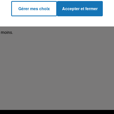
ition américaine.
Gérer mes choix
Accepter et fermer
d rompant ainsi avec ses prédécesseurs et avec l'usage.
urs il rompt avec le bon usage voulant qu'un président étranger
ore plus si ce pays est votre allié.
 moins.