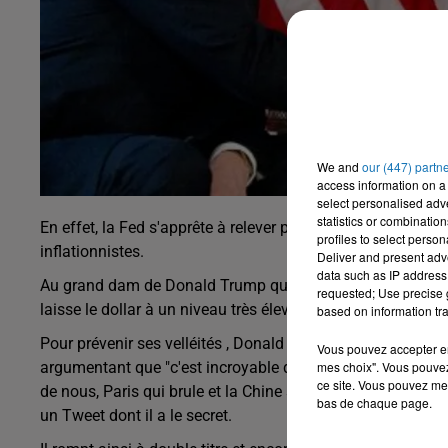
We and
our (447) partn
access information on a 
select personalised ad
statistics or combinatio
En effet, la Fed s'apprête à relever pour la quatrième foi
profiles to select person
inflationnistes.
Deliver and present adv
data such as IP address 
Au grand dam de Donald Trump qui voit d'un très mauvais œi
requested; Use precise g
laisse le dollar à un niveau très élevé, rendant les produit
based on information tra
Pour prévenir ses velléités , Donald Trump n'a pas hésité à
Vous pouvez accepter en 
mes choix". Vous pouvez
argumentant que "c'est incroyable qu'avec un dollar très f
ce site. Vous pouvez met
de nous, Paris qui brule et la Chine sur la pente descend
bas de chaque page.
un Tweet dont il a le secret.