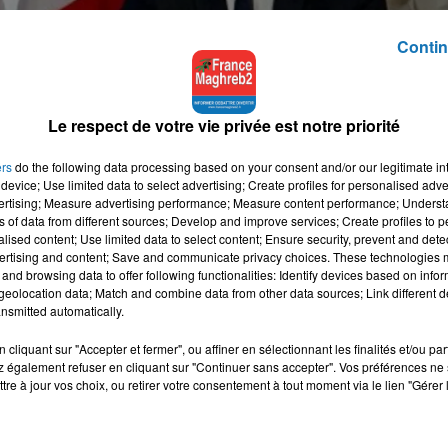
Contin
Le respect de votre vie privée est notre priorité
ers
do the following data processing based on your consent and/or our legitimate int
device; Use limited data to select advertising; Create profiles for personalised adver
vertising; Measure advertising performance; Measure content performance; Unders
ns of data from different sources; Develop and improve services; Create profiles to 
s de l'année son taux prévenant ainsi l'économie us de poussées
alised content; Use limited data to select content; Ensure security, prevent and detect
ertising and content; Save and communicate privacy choices. These technologies
and browsing data to offer following functionalities: Identify devices based on infor
l l'accès au crédit se raréfier et devenir plus cher et surtout
eolocation data; Match and combine data from other data sources; Link different de
s américains chers et peu concurrentiels à l'exportation.
nsmitted automatically.
 exhorter la Fed de ne pas relever son taux directeur en
cliquant sur "Accepter et fermer", ou affiner en sélectionnant les finalités et/ou pa
 également refuser en cliquant sur "Continuer sans accepter". Vos préférences ne 
ort et virtuellement aucune inflation, le monde qui explose autou
tre à jour vos choix, ou retirer votre consentement à tout moment via le lien "Gérer 
ante, la Fed puisse seulement penser à une nouvelle hausse" dans