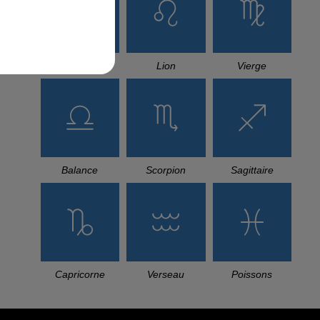
Cancer
Lion
Vierge
Balance
Scorpion
Sagittaire
Capricorne
Verseau
Poissons