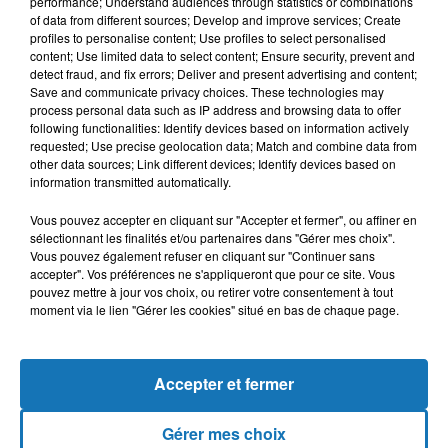
performance; Understand audiences through statistics or combinations
Il s'agit de celles de :
Monji Rahoui
,
Mohamed Abbou
,
Abir
of data from different sources; Develop and improve services; Create
Moussi
,
Nabil Karoui
,
Mohamed Lotfi Mraihi
,
Mehdi Jemâa
,
profiles to personalise content; Use profiles to select personalised
content; Use limited data to select content; Ensure security, prevent and
Hamadi Jebali
,
Hamma Hammami
,
Mohamed Moncef
detect fraud, and fix errors; Deliver and present advertising and content;
Marzouki
,
Abdelkarim zbidi
,
Mohsen Marzouk
,
Mohamed
Save and communicate privacy choices. These technologies may
Sghaier Nouri
,
Mohamed Hechmi Hamdi
,
Abdelfattah
process personal data such as IP address and browsing data to offer
following functionalities: Identify devices based on information actively
Mourou
,
Omar Mansour
,
Youssef Chahed
,
Kais Saïd
,
Elyes
requested; Use precise geolocation data; Match and combine data from
Fakhfakh
,
Slim Riahi
,
Salma Elloumi
,
Saïd Aïdi
,
Ahmed Safi
other data sources; Link different devices; Identify devices based on
Said
,
Neji Jalloul
,
Hatem Boulabiar
,
Abid Briki
et
Seifeddine
information transmitted automatically.
Makhlouf
.
Vous pouvez accepter en cliquant sur "Accepter et fermer", ou affiner en
sélectionnant les finalités et/ou partenaires dans "Gérer mes choix".
Vous pouvez également refuser en cliquant sur "Continuer sans
accepter". Vos préférences ne s'appliqueront que pour ce site. Vous
pouvez mettre à jour vos choix, ou retirer votre consentement à tout
moment via le lien "Gérer les cookies" situé en bas de chaque page.
Accepter et fermer
Gérer mes choix