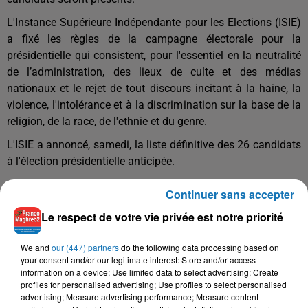
L'Instance Supérieure Indépendante pour les Elections (ISIE)
a fixé les règles de la campagne électorale pour la
présidentielle qui consistent, pour l'essentiel en la neutralité
de l’administration, des lieux de culte et des médias
nationaux et le rejet de tout discours incitant à la haine, la
violence, l'intolérance et à la discrimination sur la base de la
religion, de la race, de l'ethnie et du genre.
L'ISIE a annoncé, samedi, la liste définitive des 26 candidats
à l'élection présidentielle anticipée.
Lors d'une conférence de presse ce samedi, le président de
Continuer sans accepter
l'
I
SIE, Nabil Baffoun a indiqué que le conseil de l'instance
Le respect de votre vie privée est notre priorité
réuni après l'expiration des délais de retrait des candidatures,
a examiné les dossiers complets des candidats.
We and
our (447) partners
do the following data processing based on
Ainsi, après les jugements rendus par le Tribunal
your consent and/or our legitimate interest: Store and/or access
information on a device; Use limited data to select advertising; Create
administratif, l'Insance a dévoilé la liste définitive des
profiles for personalised advertising; Use profiles to select personalised
candidatures retenues.
advertising; Measure advertising performance; Measure content