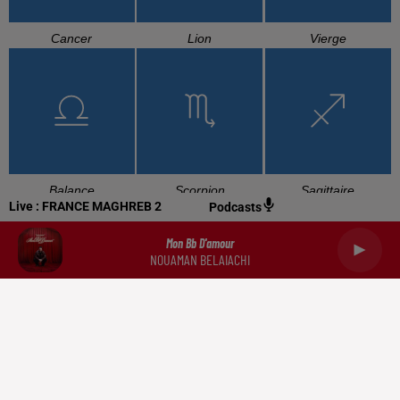
Cancer
Lion
Vierge
Balance
Scorpion
Sagittaire
Live :
FRANCE MAGHREB 2
Podcasts
Mon Bb D'amour
NOUAMAN BELAIACHI
Capricorne
Verseau
Poissons