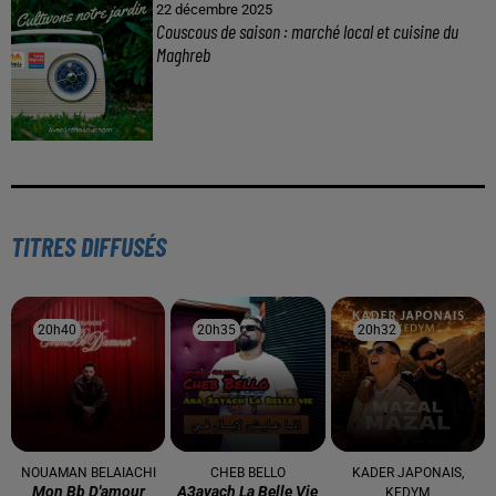
22 décembre 2025
Couscous de saison : marché local et cuisine du
Maghreb
TITRES DIFFUSÉS
20h40
20h40
20h35
20h35
20h32
20h32
NOUAMAN BELAIACHI
CHEB BELLO
KADER JAPONAIS,
Mon Bb D'amour
A3ayach La Belle Vie
KEDYM