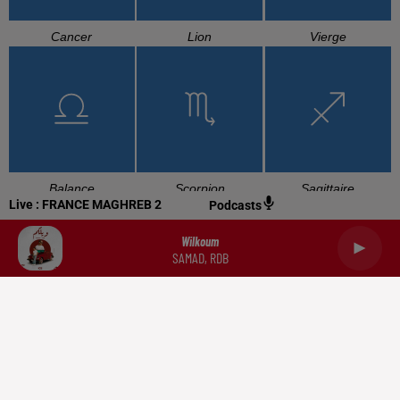
Cancer
Lion
Vierge
Balance
Scorpion
Sagittaire
Live :
FRANCE MAGHREB 2
Podcasts
Wilkoum
SAMAD, RDB
Capricorne
Verseau
Poissons