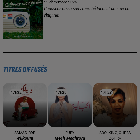
22 décembre 2025
Couscous de saison : marché local et cuisine du
Maghreb
TITRES DIFFUSÉS
17h32
17h32
17h29
17h29
17h23
17h23
SAMAD, RDB
RUBY
SOOLKING, CHEBA
Wilkoum
Mesh Maghrora
ZOHRA