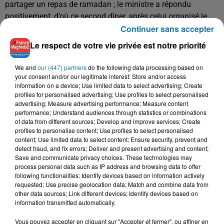
partager un repas de ramadan ; le ministre a répondu
positivement, d’où ce second dîner, après celui organisé le
Continuer sans accepter
jeudi 16 mai.
Le respect de votre vie privée est notre priorité
C'est une première pour l’instance représentative des
musulmans d’Alsace, dans le cadre d’un iftar. Christophe
We and
our (447) partners
do the following data processing based on
Castaner est accompagné de son secrétaire d’État, Laurent
your consent and/or our legitimate interest: Store and/or access
Nunez." Source
lalsace.fr
information on a device; Use limited data to select advertising; Create
profiles for personalised advertising; Use profiles to select personalised
advertising; Measure advertising performance; Measure content
performance; Understand audiences through statistics or combinations
of data from different sources; Develop and improve services; Create
profiles to personalise content; Use profiles to select personalised
content; Use limited data to select content; Ensure security, prevent and
detect fraud, and fix errors; Deliver and present advertising and content;
Save and communicate privacy choices. These technologies may
process personal data such as IP address and browsing data to offer
following functionalities: Identify devices based on information actively
requested; Use precise geolocation data; Match and combine data from
other data sources; Link different devices; Identify devices based on
information transmitted automatically.
Vous pouvez accepter en cliquant sur "Accepter et fermer", ou affiner en