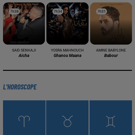
7h38
7h38
7h34
7h34
7h31
7h31
SAID SENHAJI
YOSRA MAHNOUCH
AMINE BABYLONE
Aicha
Ghanou Maana
Babour
L'HOROSCOPE