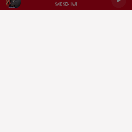
SAID SENHAJI
Capricorne
Verseau
Poissons
RADIO
NEWS
PODCASTS
DOCUMENTATION
TRIBUNES
CONTACT
Mentions légales
Politique de confidentialité
Gestion des cookies
Plan du site