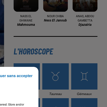
NASS EL
NOUR CHIBA
ANAS, ABDOU
Ness El Janoub
GHIWANE
GAMBETTA
Mahmouma
Djazaïria
L'HOROSCOPE
uer sans accepter
Bélier
Taureau
Gémeaux
res
erest: Store and/or
 la