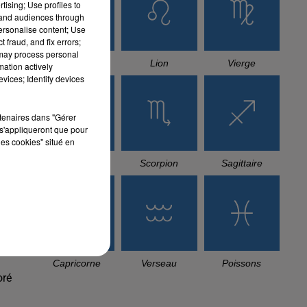
tising; Use profiles to
tand audiences through
personalise content; Use
 fraud, and fix errors;
tis
 may process personal
Cancer
Lion
Vierge
mation actively
vices; Identify devices
 la
rtenaires dans "Gérer
s'appliqueront que pour
les cookies" situé en
ins
 et
Balance
Scorpion
Sagittaire
 de
 du
Capricorne
Verseau
Poissons
oré