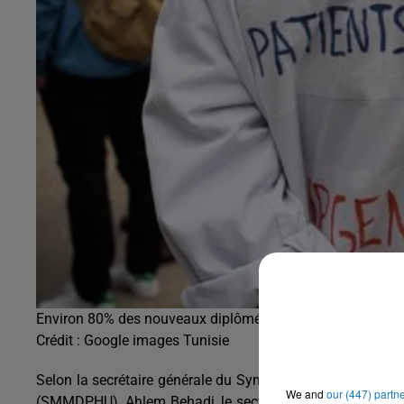
Environ 80% des nouveaux diplômés du secteur médical sont
Crédit :
Google images Tunisie
Selon la secrétaire générale du Syndicat tunisien des méd
We and
our (447) partn
(SMMDPHU), Ahlem Behadj, le secteur de la santé publiqu