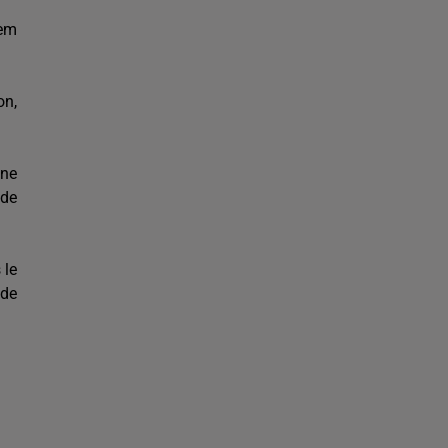
hem
on,
une
 de
 le
 de