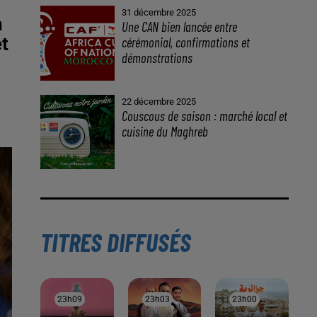
31 décembre 2025
n
Une CAN bien lancée entre
et
cérémonial, confirmations et
démonstrations
22 décembre 2025
Couscous de saison : marché local et
cuisine du Maghreb
TITRES DIFFUSÉS
23h09
23h09
23h03
23h03
23h00
23h00