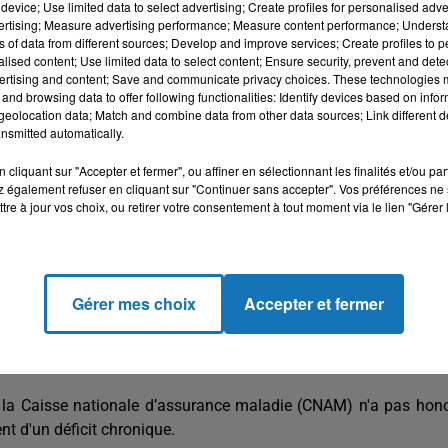
device; Use limited data to select advertising; Create profiles for personalised adver
ière période.
vertising; Measure advertising performance; Measure content performance; Unders
ns of data from different sources; Develop and improve services; Create profiles to 
alised content; Use limited data to select content; Ensure security, prevent and detect
'environ 80% des nouveaux diplômés du secteur médical sont par
ertising and content; Save and communicate privacy choices. These technologies
le ont exprimé leur intention de quitter le pays.
and browsing data to offer following functionalities: Identify devices based on infor
eolocation data; Match and combine data from other data sources; Link different de
nsmitted automatically.
nt suite à la non application des dispositions réglementaires de
radation du secteur de la santé publique.
cliquant sur "Accepter et fermer", ou affiner en sélectionnant les finalités et/ou pa
 également refuser en cliquant sur "Continuer sans accepter". Vos préférences ne 
tre à jour vos choix, ou retirer votre consentement à tout moment via le lien "Gérer 
laboration de décrets relatif à l’alignement du statut des médec
universitaires et la création des primes de rentrée universitaire
ncadrement.
Gérer mes choix
Accepter et fermer
les ministères concernés, à savoir les ministères de la Santé,
ue, de la Fonction publique, des Finances, de l’économie et
 la réunion du 6 janvier 2021.
ue la Caisse nationale d’assurance maladie (CNAM) n'a pas hon
nt d'un déficit chronique.