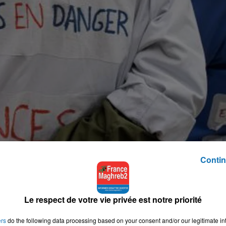
Contin
 partis travailler à l'étranger en 2019 et
Le respect de votre vie privée est notre priorité
ecins, médecins dentistes et pharmaciens hospitalo-universitai
ers
do the following data processing based on your consent and/or our legitimate int
e vit une "situation alarmante", aggravée par le phénomène de