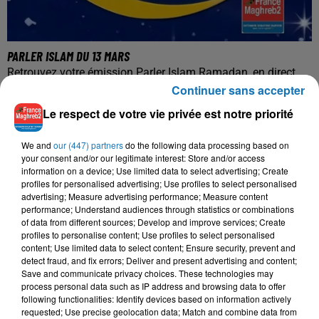
PARLER ISLAM DU 13 MARS
Retrouvez votre émission Parler Islam Ramadan, en direct,
Continuer sans accepter
tous les jours, durant le mois béni du Ram
Le respect de votre vie privée est notre priorité
We and
our (447) partners
do the following data processing based on
your consent and/or our legitimate interest: Store and/or access
information on a device; Use limited data to select advertising; Create
profiles for personalised advertising; Use profiles to select personalised
advertising; Measure advertising performance; Measure content
performance; Understand audiences through statistics or combinations
of data from different sources; Develop and improve services; Create
profiles to personalise content; Use profiles to select personalised
content; Use limited data to select content; Ensure security, prevent and
detect fraud, and fix errors; Deliver and present advertising and content;
Save and communicate privacy choices. These technologies may
process personal data such as IP address and browsing data to offer
following functionalities: Identify devices based on information actively
requested; Use precise geolocation data; Match and combine data from