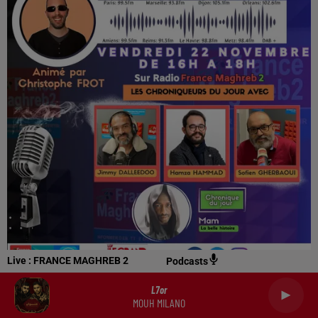
Live :
FRANCE MAGHREB 2
Podcasts
LE GRAND FORUM #LGF DU VENDREDI 22 NOVEMBRE 2024
L7or
Le grand forum, votre rendez-vous quotidien de 16h00 à
MOUH MILANO
18h00, sur votre radio, France Maghreb 2, avec Christophe