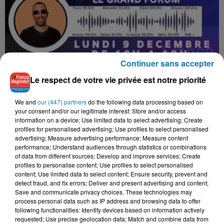
Continuer sans accepter
Le respect de votre vie privée est notre priorité
We and
our (447) partners
do the following data processing based on
your consent and/or our legitimate interest: Store and/or access
information on a device; Use limited data to select advertising; Create
profiles for personalised advertising; Use profiles to select personalised
advertising; Measure advertising performance; Measure content
performance; Understand audiences through statistics or combinations
of data from different sources; Develop and improve services; Create
profiles to personalise content; Use profiles to select personalised
content; Use limited data to select content; Ensure security, prevent and
detect fraud, and fix errors; Deliver and present advertising and content;
Save and communicate privacy choices. These technologies may
process personal data such as IP address and browsing data to offer
LE GRAND FORUM #LGF DU LUNDI 9 DÉCEMBRE 2024
following functionalities: Identify devices based on information actively
Le grand forum, votre rendez-vous quotidien de 16h00 à
requested; Use precise geolocation data; Match and combine data from