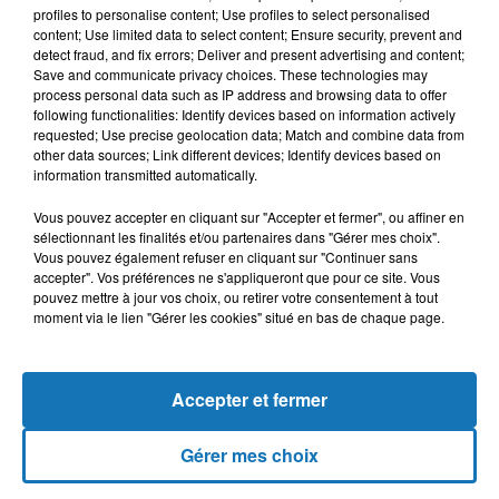
L'appauvrissement de la couche d'ozone, le bouclier qui
profiles to personalise content; Use profiles to select personalised
content; Use limited data to select content; Ensure security, prevent and
protège la vie sur Terre des niveaux nocifs de rayonnement
detect fraud, and fix errors; Deliver and present advertising and content;
ultraviolet, a atteint un niveau sans...
Save and communicate privacy choices. These technologies may
process personal data such as IP address and browsing data to offer
following functionalities: Identify devices based on information actively
requested; Use precise geolocation data; Match and combine data from
other data sources; Link different devices; Identify devices based on
information transmitted automatically.
Vous pouvez accepter en cliquant sur "Accepter et fermer", ou affiner en
sélectionnant les finalités et/ou partenaires dans "Gérer mes choix".
Vous pouvez également refuser en cliquant sur "Continuer sans
accepter". Vos préférences ne s'appliqueront que pour ce site. Vous
pouvez mettre à jour vos choix, ou retirer votre consentement à tout
moment via le lien "Gérer les cookies" situé en bas de chaque page.
1er mai 2020
Accepter et fermer
EXCLUSIF LE NOUVEAU CLIP DE GHOULA RÉALISÉ PAR BERT
JULIAAN
L'artiste Tunisien GHOULA donne tout son sens à la richesse
Gérer mes choix
de l'univers artistique Africain.