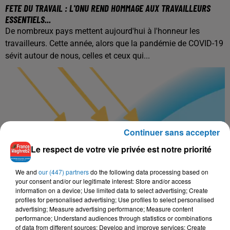
FETE DU TRAVAIL : L'ONU REND HOMMAGE AUX TRAVAILLEURS
ESSENTIELS...
De nombreux pays mettent aujourd'hui à l'honneur les
travailleurs. Cette année, alors que la pandémie de COVID-19
sévit autour de nous, celles et ceux qui...
Continuer sans accepter
Le respect de votre vie privée est notre priorité
We and
our (447) partners
do the following data processing based on
your consent and/or our legitimate interest: Store and/or access
information on a device; Use limited data to select advertising; Create
profiles for personalised advertising; Use profiles to select personalised
1er mai 2020
advertising; Measure advertising performance; Measure content
L'APPAUVRISSEMENT DE LA COUCHE D'OZONE DANS L'ARCTIQUE A
performance; Understand audiences through statistics or combinations
ATTEINT UN...
of data from different sources; Develop and improve services; Create