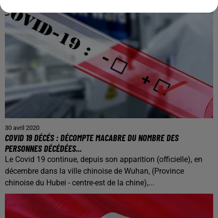
30 avril 2020
COVID 19 DÉCÉS : DÉCOMPTE MACABRE DU NOMBRE DES
PERSONNES DÉCÉDÉES...
Le Covid 19 continue, depuis son apparition (officielle), en
décembre dans la ville chinoise de Wuhan, (Province
chinoise du Hubei - centre-est de la chine),...