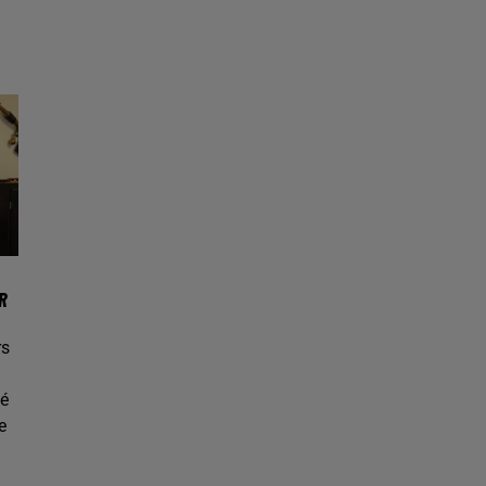
R
rs
é
e