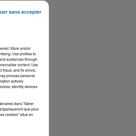
uer sans accepter
erest: Store and/or
tising; Use profiles to
tand audiences through
personalise content; Use
 fraud, and fix errors;
 may process personal
mation actively
c
vices; Identify devices
 la
rtenaires dans "Gérer
s'appliqueront que pour
les cookies" situé en