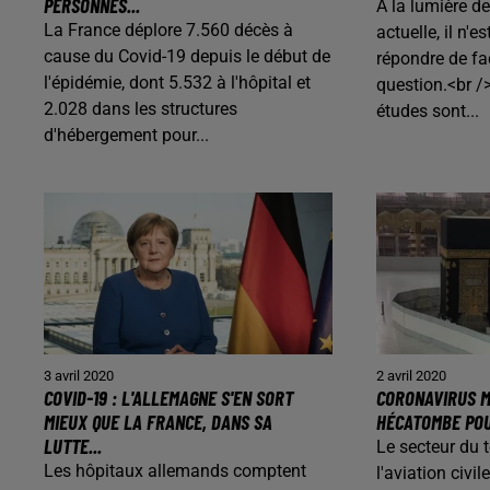
PERSONNES...
À la lumière de
La France déplore 7.560 décès à
actuelle, il n'e
cause du Covid-19 depuis le début de
répondre de fa
l'épidémie, dont 5.532 à l'hôpital et
question.<br 
2.028 dans les structures
études sont...
d'hébergement pour...
3 avril 2020
2 avril 2020
COVID-19 : L'ALLEMAGNE S'EN SORT
CORONAVIRUS M
MIEUX QUE LA FRANCE, DANS SA
HÉCATOMBE POUR
LUTTE...
Le secteur du 
Les hôpitaux allemands comptent
l'aviation civ