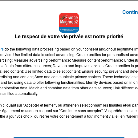
Contin
Le respect de votre vie privée est notre priorité
ers
do the following data processing based on your consent and/or our legitimate int
device; Use limited data to select advertising; Create profiles for personalised adver
vertising; Measure advertising performance; Measure content performance; Unders
31 mars 2020
ns of data from different sources; Develop and improve services; Create profiles to 
ALIE : LES BONNES
CORONAVIRUS RUSSIE : POUTINE
alised content; Use limited data to select content; Ensure security, prevent and detect
ertising and content; Save and communicate privacy choices. These technologies
 LÀ ...
MOBILISE PLUS DE 1,2 % DU PIB DU...
and browsing data to offer following functionalities: Identify devices based on infor
re situation
La Russie a consacré plus de 1,2 p
eolocation data; Match and combine data from other data sources; Link different de
l'épidémie du
de son Produit intérieur brut (PIB) à
nsmitted automatically.
s toute l'Italie et ses
lutte contre la pandémie du
cliquant sur "Accepter et fermer", ou affiner en sélectionnant les finalités et/ou pa
 économiques et
coronavirus, a indiqué mardi le
 également refuser en cliquant sur "Continuer sans accepter". Vos préférences ne 
es, et alors que le...
ministre des...
tre à jour vos choix, ou retirer votre consentement à tout moment via le lien "Gérer 