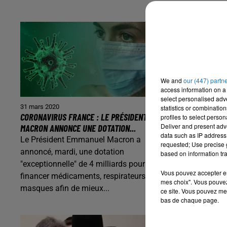
We and
our (447) partn
access information on a 
select personalised ad
31 mars 2020
31 mars 2020
statistics or combinatio
CORONAVIRUS FRANCE : LE PRÉSIDENT
CORONAVIRUS IT
profiles to select person
Deliver and present adv
MACRON ANNONCE UNE DOTATION...
NOUVELLES SONT
data such as IP address 
Le Président Emmanuel Macron a
Malgré la somb
requested; Use precise g
annoncé, mardi, une dotation
provoquée par 
based on information tra
"exceptionnelle" de 4 milliards pour
coronavirus dan
Vous pouvez accepter en 
financer médicaments, respirateurs et
répercussions
mes choix". Vous pouvez
masques afin de mieux...
sociales massiv
ce site. Vous pouvez met
bas de chaque page.