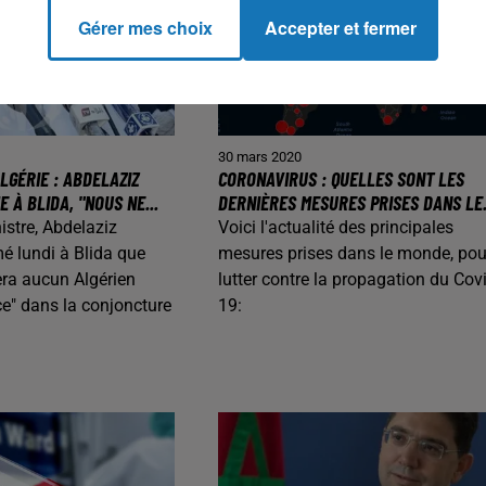
Gérer mes choix
Accepter et fermer
30 mars 2020
LGÉRIE : ABDELAZIZ
CORONAVIRUS : QUELLES SONT LES
 À BLIDA, "NOUS NE...
DERNIÈRES MESURES PRISES DANS LE.
istre, Abdelaziz
Voici l'actualité des principales
mé lundi à Blida que
mesures prises dans le monde, pou
sera aucun Algérien
lutter contre la propagation du Covi
e" dans la conjoncture
19: