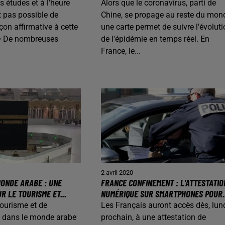
s études et à l'heure
Alors que le coronavirus, parti de
st pas possible de
Chine, se propage au reste du mon
çon affirmative à cette
une carte permet de suivre l'évoluti
/> De nombreuses
de l'épidémie en temps réel. En
France, le...
2 avril 2020
ONDE ARABE : UNE
FRANCE CONFINEMENT : L'ATTESTATIO
 LE TOURISME ET...
NUMÉRIQUE SUR SMARTPHONES POUR..
tourisme et de
Les Français auront accès dès, lun
ile dans le monde arabe
prochain, à une attestation de