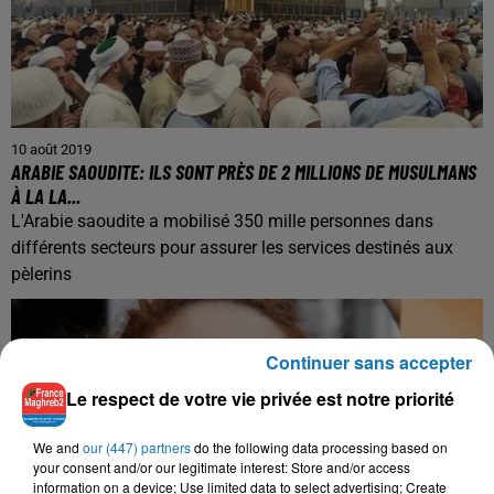
10 août 2019
ARABIE SAOUDITE: ILS SONT PRÈS DE 2 MILLIONS DE MUSULMANS
À LA LA...
L'Arabie saoudite a mobilisé 350 mille personnes dans
différents secteurs pour assurer les services destinés aux
pèlerins
Continuer sans accepter
Le respect de votre vie privée est notre priorité
We and
our (447) partners
do the following data processing based on
your consent and/or our legitimate interest: Store and/or access
information on a device; Use limited data to select advertising; Create