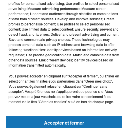
profiles for personalised advertising; Use profiles to select personalised
advertising; Measure advertising performance; Measure content
performance; Understand audiences through statistics or combinations
of data from different sources; Develop and improve services; Create
profiles to personalise content; Use profiles to select personalised
8 août 2019
85ÈME FÉMINICIDE DE L'ANNÉE. UNE FEMME ENCEINTE TUÉE DE
content; Use limited data to select content; Ensure security, prevent and
detect fraud, and fix errors; Deliver and present advertising and content;
TROIS COUPS...
Save and communicate privacy choices. These technologies may
Le compteur du nombre de féminicide s'écoule mortellement
process personal data such as IP address and browsing data to offer
mois après mois et ne contredit pas les statistiques d'une
following functionalities: Identify devices based on information actively
requested; Use precise geolocation data; Match and combine data from
femme tuée tous les 2 jours et demi. À...
other data sources; Link different devices; Identify devices based on
information transmitted automatically.
Vous pouvez accepter en cliquant sur "Accepter et fermer", ou affiner en
sélectionnant les finalités et/ou partenaires dans "Gérer mes choix".
Vous pouvez également refuser en cliquant sur "Continuer sans
accepter". Vos préférences ne s'appliqueront que pour ce site. Vous
pouvez mettre à jour vos choix, ou retirer votre consentement à tout
moment via le lien "Gérer les cookies" situé en bas de chaque page.
Accepter et fermer