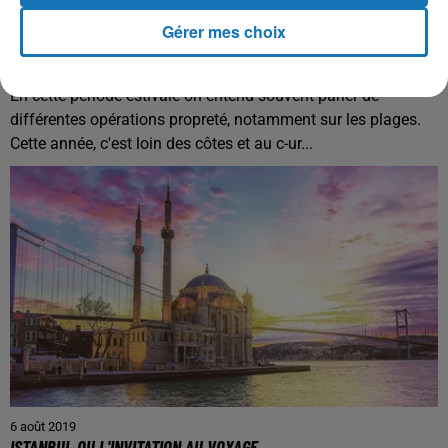
Gérer mes choix
7 août 2019
MA CITÉ VA BRILLER : LE « CLEAN CHALLENGE » DE GARGES
DEVIENT VIRAL
En cette période estivale on entend souvent parler de
différentes opérations propreté, notamment sur les plages.
Cette année, c'est loin des côtes et au c-ur...
6 août 2019
ISTANBUL OU L'INVITATION AU VOYAGE